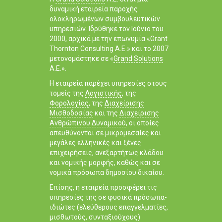
δυναμική εταιρεία παροχής
ολοκληρωμένων συμβουλευτικών
υπηρεσιών. Ιδρύθηκε τον Ιούνιο του
2000, αρχικά με την επωνυμία «Grant
Thornton Consulting Α.Ε.» και το 2007
μετονομάστηκε σε «
Grand Solutions
Α.Ε.».
Η εταιρεία παρέχει υπηρεσίες στους
τομείς της
Λογιστικής
, της
Φορολογίας
, της
Διαχείρισης
Μισθοδοσίας
και της
Διαχείρισης
Ανθρώπινου Δυναμικού
, οι οποίες
απευθύνονται σε μικρομεσαίες και
μεγάλες ελληνικές και ξένες
επιχειρήσεις, ανεξαρτήτως κλάδου
και νομικής μορφής, καθώς και σε
νομικά πρόσωπα δημοσίου δικαίου.
Επίσης, η εταιρεία προσφέρει τις
υπηρεσίες της σε φυσικά πρόσωπα-
ιδιώτες (ελεύθερους επαγγελματίες,
μισθωτούς, συνταξιούχους)