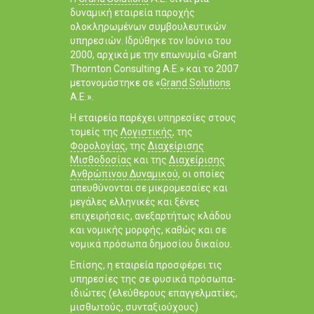
δυναμική εταιρεία παροχής
ολοκληρωμένων συμβουλευτικών
υπηρεσιών. Ιδρύθηκε τον Ιούνιο του
2000, αρχικά με την επωνυμία «Grant
Thornton Consulting Α.Ε.» και το 2007
μετονομάστηκε σε «
Grand Solutions
Α.Ε.».
Η εταιρεία παρέχει υπηρεσίες στους
τομείς της
Λογιστικής
, της
Φορολογίας
, της
Διαχείρισης
Μισθοδοσίας
και της
Διαχείρισης
Ανθρώπινου Δυναμικού
, οι οποίες
απευθύνονται σε μικρομεσαίες και
μεγάλες ελληνικές και ξένες
επιχειρήσεις, ανεξαρτήτως κλάδου
και νομικής μορφής, καθώς και σε
νομικά πρόσωπα δημοσίου δικαίου.
Επίσης, η εταιρεία προσφέρει τις
υπηρεσίες της σε φυσικά πρόσωπα-
ιδιώτες (ελεύθερους επαγγελματίες,
μισθωτούς, συνταξιούχους)